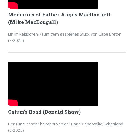
Memories of Father Angus MacDonnell
(Mike MacDougall)
Ein im keltischen Raum gern gespieltes Stück von Cape Breton
(7/2025)
Calum's Road (Donald Shaw)
Der Tune ist sehr bekannt von der Band Capercallie/Schottland
(6/2025)